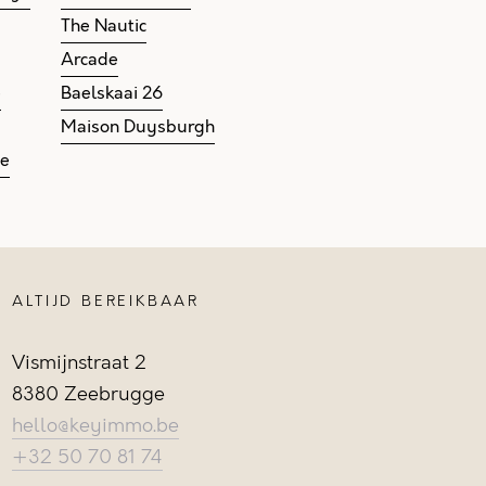
The Nautic
Arcade
e
Baelskaai 26
Maison Duysburgh
ge
ALTIJD BEREIKBAAR
Vismijnstraat 2
8380 Zeebrugge
hello@keyimmo.be
+32 50 70 81 74