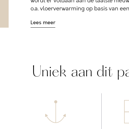
wordt er voldaan aan de laatste nie
o.a. vloerverwarming op basis van ee
Lees meer
Uniek aan dit p