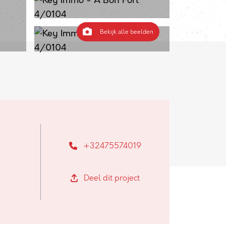
Bekijk alle beelden
+32475574019
Deel dit project