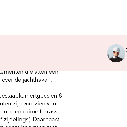
Port is gelegen aan de
 ligt voor het project
ieten van een prachtig
rtementen die allen een
n over de jachthaven.
 tweeslaapkamertypes en 8
ten zijn voorzien van
n allen ruime terrassen
f zijdelings). Daarnaast