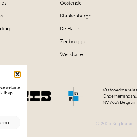
ies
Oostende
ns
Blankenberge
iding
De Haan
Zeebrugge
Wenduine
eze website
Vastgoedmakelaa
klik op
Ondernemingsnum
NV AXA Belgium (
uren
© 2026 Key Immo