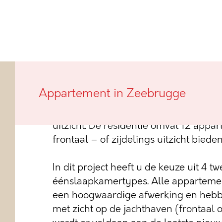
Dit nieuwbouwproject genaamd A Bon 
Appartement in Zeebrugge
Werfkaai van Zeebrugge. De jachthaven
waardoor heel wat appartementen gen
uitzicht. De residentie omvat 12 appa
frontaal – of zijdelings uitzicht biede
In dit project heeft u de keuze uit 4
éénslaapkamertypes. Alle appartemen
een hoogwaardige afwerking en hebbe
met zicht op de jachthaven (frontaal o