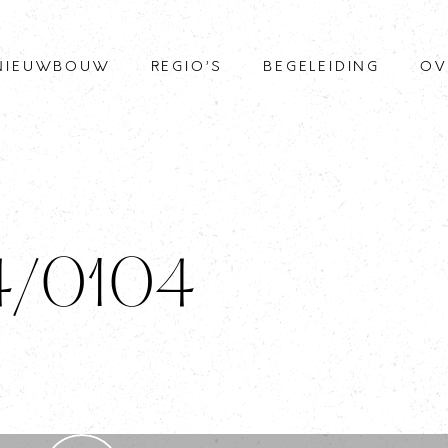
NIEUWBOUW
REGIO’S
BEGELEIDING
OV
 4/0104