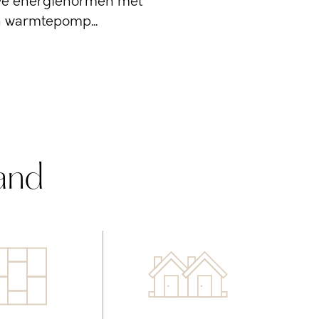
uwe energienormen met
n warmtepomp...
and