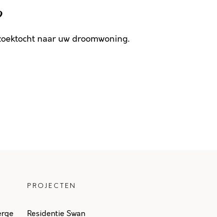
g
 zoektocht naar uw droomwoning.
PROJECTEN
erge
Residentie Swan