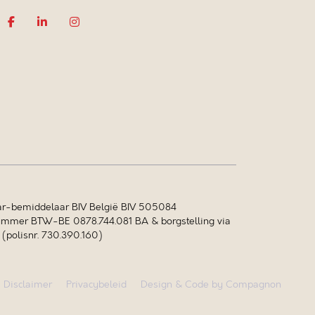
r-bemiddelaar BIV België BIV 505084
mer BTW-BE 0878.744.081 BA & borgstelling via
polisnr. 730.390.160)
Disclaimer
Privacybeleid
Design & Code by Compagnon