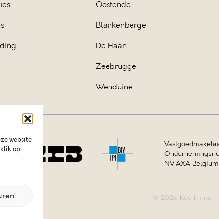
ies
Oostende
ns
Blankenberge
iding
De Haan
Zeebrugge
Wenduine
eze website
Vastgoedmakelaa
klik op
Ondernemingsnum
NV AXA Belgium (
uren
© 2026 Key Immo