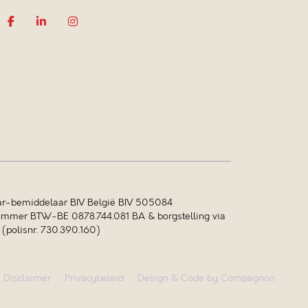
r-bemiddelaar BIV België BIV 505084
mer BTW-BE 0878.744.081 BA & borgstelling via
polisnr. 730.390.160)
Disclaimer
Privacybeleid
Design & Code by Compagnon