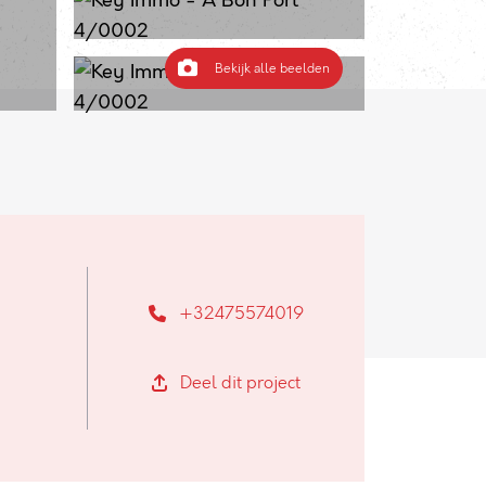
Bekijk alle beelden
+32475574019
Deel dit project