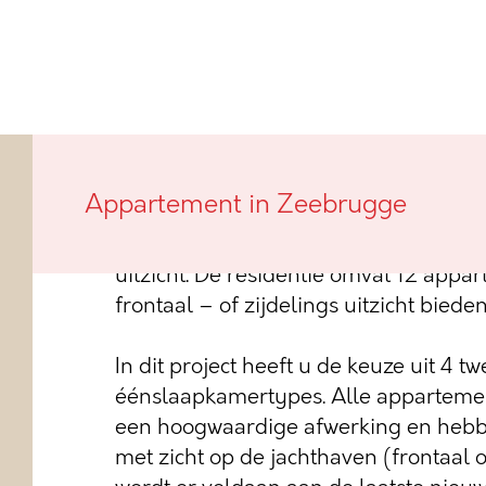
Dit nieuwbouwproject genaamd A Bon 
Appartement in Zeebrugge
Werfkaai van Zeebrugge. De jachthaven
waardoor heel wat appartementen gen
uitzicht. De residentie omvat 12 appa
frontaal – of zijdelings uitzicht biede
In dit project heeft u de keuze uit 4
éénslaapkamertypes. Alle appartemen
een hoogwaardige afwerking en hebbe
met zicht op de jachthaven (frontaal o