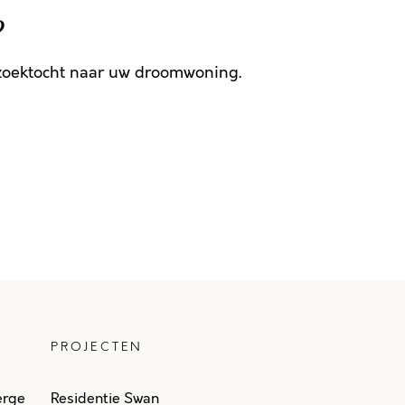
g
 zoektocht naar uw droomwoning.
PROJECTEN
erge
Residentie Swan