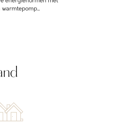
uwe energienormen met
n warmtepomp...
and