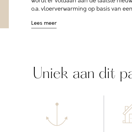
wordt er voldaan aan de laatste nie
o.a. vloerverwarming op basis van ee
Lees meer
Uniek aan dit p