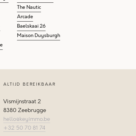
The Nautic
Arcade
e
Baelskaai 26
Maison Duysburgh
ge
ALTIJD BEREIKBAAR
Vismijnstraat 2
8380 Zeebrugge
hello@keyimmo.be
+32 50 70 81 74