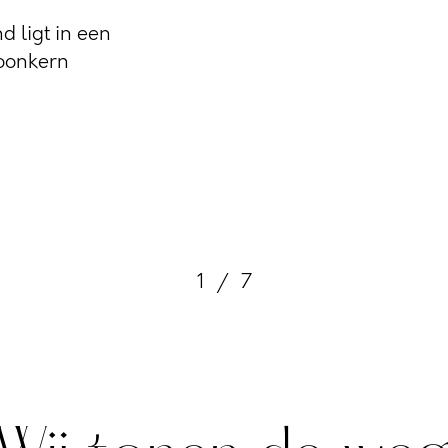
d ligt in een
oonkern
1
/
7