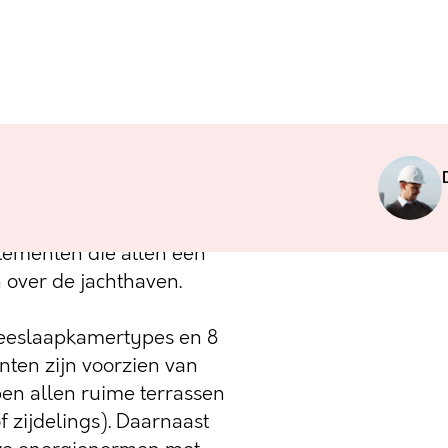
Port is gelegen aan de
 ligt voor het project
ieten van een prachtig
rtementen die allen een
n over de jachthaven.
 tweeslaapkamertypes en 8
ten zijn voorzien van
n allen ruime terrassen
f zijdelings). Daarnaast