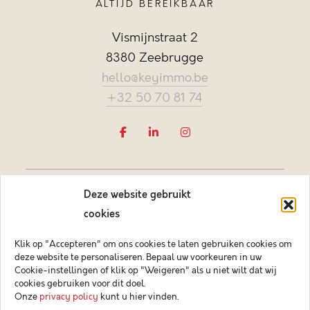
ALTIJD BEREIKBAAR
Vismijnstraat 2
8380 Zeebrugge
hello@keyimmo.be
+32 50 70 81 74
Deze website gebruikt
cookies
Klik op "Accepteren" om ons cookies te laten gebruiken cookies om
deze website te personaliseren. Bepaal uw voorkeuren in uw
Vastgoedmakelaar-bemiddelaar BIV België BIV 505084
Cookie-instellingen of klik op "Weigeren" als u niet wilt dat wij
Ondernemingsnummer BTW-BE 0878.744.081 BA &
cookies gebruiken voor dit doel.
borgstelling via NV AXA Belgium (polisnr. 730.390.160)
Onze
privacy policy
kunt u hier vinden.