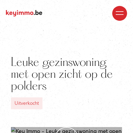
Kopen
Nieuwbouw
Regio’s
Begeleiding
Over
ons
Blog
Jobs
Huren
Verkopen
Waardebepaling
Realisaties
Contact
Leuke gezinswoning
met open zicht op de
polders
Uitverkocht